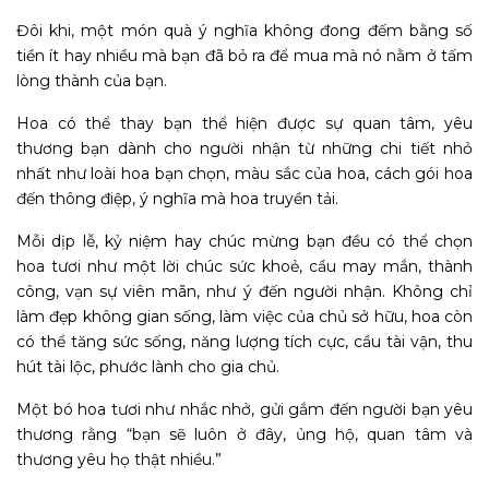
Đôi khi, một món quà ý nghĩa không đong đếm bằng số
tiền ít hay nhiều mà bạn đã bỏ ra để mua mà nó nằm ở tấm
lòng thành của bạn.
Hoa có thể thay bạn thể hiện được sự quan tâm, yêu
thương bạn dành cho người nhận từ những chi tiết nhỏ
nhất như loài hoa bạn chọn, màu sắc của hoa, cách gói hoa
đến thông điệp, ý nghĩa mà hoa truyền tải.
Mỗi dịp lễ, kỷ niệm hay chúc mừng bạn đều có thể chọn
hoa tươi như một lời chúc sức khoẻ, cầu may mắn, thành
công, vạn sự viên mãn, như ý đến người nhận. Không chỉ
làm đẹp không gian sống, làm việc của chủ sở hữu, hoa còn
có thể tăng sức sống, năng lượng tích cực, cầu tài vận, thu
hút tài lộc, phước lành cho gia chủ.
Một bó hoa tươi như nhắc nhở, gửi gắm đến người bạn yêu
thương rằng “bạn sẽ luôn ở đây, ủng hộ, quan tâm và
thương yêu họ thật nhiều.”