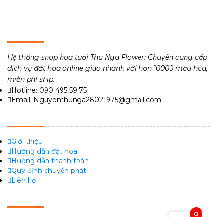
THU NGA FLOWER - TIỆM HOA TƯƠI 24H
Hệ thống shop hoa tươi Thu Nga Flower: Chuyên cung cấp
dịch vụ đặt hoa online giao nhanh với hơn 10000 mẫu hoa,
miễn phí ship.
Hotline: 090 495 59 75
Email: Nguyenthunga28021975@gmail.com
VỀ CHÚNG TÔI
Giới thiệu
Hướng dẫn đặt hoa
Hướng dẫn thanh toán
Quy định chuyển phát
Liên hệ
FACEBOOK
0