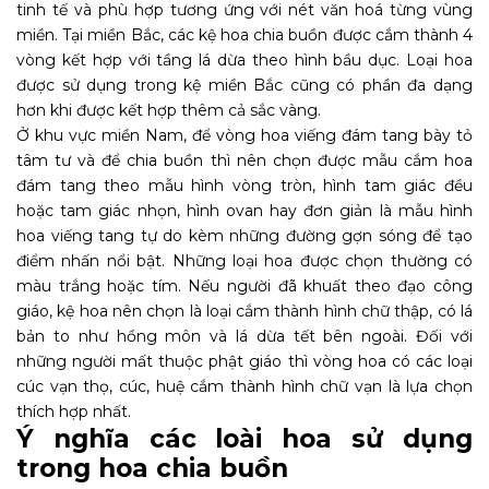
tinh tế và phù hợp tương ứng với nét văn hoá từng vùng
miền. Tại miền Bắc, các kệ hoa chia buồn được cắm thành 4
vòng kết hợp với tầng lá dừa theo hình bầu dục. Loại hoa
được sử dụng trong kệ miền Bắc cũng có phần đa dạng
hơn khi được kết hợp thêm cả sắc vàng.
Ở khu vực miền Nam, để vòng hoa viếng đám tang bày tỏ
tâm tư và để chia buồn thì nên chọn được mẫu cắm hoa
đám tang theo mẫu hình vòng tròn, hình tam giác đều
hoặc tam giác nhọn, hình ovan hay đơn giản là mẫu hình
hoa viếng tang tự do kèm những đường gợn sóng để tạo
điểm nhấn nổi bật. Những loại hoa được chọn thường có
màu trắng hoặc tím. Nếu người đã khuất theo đạo công
giáo, kệ hoa nên chọn là loại cắm thành hình chữ thập, có lá
bản to như hồng môn và lá dừa tết bên ngoài. Đối với
những người mất thuộc phật giáo thì vòng hoa có các loại
cúc vạn thọ, cúc, huệ cắm thành hình chữ vạn là lựa chọn
thích hợp nhất.
Ý nghĩa các loài hoa sử dụng
trong hoa chia buồn