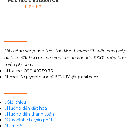
Mẫu hoa chia buồn 08
Liên hệ
THU NGA FLOWER - TIỆM HOA TƯƠI 24H
Hệ thống shop hoa tươi Thu Nga Flower: Chuyên cung cấp
dịch vụ đặt hoa online giao nhanh với hơn 10000 mẫu hoa,
miễn phí ship.
Hotline: 090 495 59 75
Email: Nguyenthunga28021975@gmail.com
VỀ CHÚNG TÔI
Giới thiệu
Hướng dẫn đặt hoa
Hướng dẫn thanh toán
Quy định chuyển phát
Liên hệ