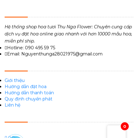
THU NGA FLOWER - TIỆM HOA TƯƠI 24H
Hệ thống shop hoa tươi Thu Nga Flower: Chuyên cung cấp
dịch vụ đặt hoa online giao nhanh với hơn 10000 mẫu hoa,
miễn phí ship.
Hotline: 090 495 59 75
Email: Nguyenthunga28021975@gmail.com
VỀ CHÚNG TÔI
Giới thiệu
Hướng dẫn đặt hoa
Hướng dẫn thanh toán
Quy định chuyển phát
Liên hệ
FACEBOOK
0