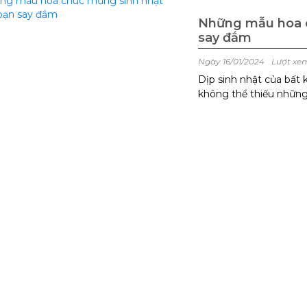
Những mẫu hoa c
say đắm
Ngày 16/01/2024
Lượt xe
Dịp sinh nhật của bất 
không thể thiếu những
Bạn có thể mua hoa th
mỹ của ...