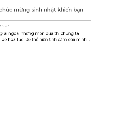
húc mừng sinh nhật khiến bạn
m 970
kỳ ai ngoài những món quà thì chúng ta
 bó hoa tươi để thể hiện tình cảm của mình.
eo sở thích của người đó hoặc theo thẩm