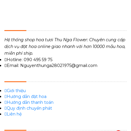
THU NGA FLOWER - TIỆM HOA TƯƠI 24H
Hệ thống shop hoa tươi Thu Nga Flower: Chuyên cung cấp
dịch vụ đặt hoa online giao nhanh với hơn 10000 mẫu hoa,
miễn phí ship.
Hotline: 090 495 59 75
Email: Nguyenthunga28021975@gmail.com
VỀ CHÚNG TÔI
Giới thiệu
Hướng dẫn đặt hoa
Hướng dẫn thanh toán
Quy định chuyển phát
Liên hệ
FACEBOOK