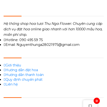
THU NGA FLOWER - TIỆM HOA TƯƠI 24H
Hệ thống shop hoa tươi Thu Nga Flower: Chuyên cung cấp
dịch vụ đặt hoa online giao nhanh với hơn 10000 mẫu hoa,
miễn phí ship.
Hotline: 090 495 59 75
Email: Nguyenthunga28021975@gmail.com
VỀ CHÚNG TÔI
Giới thiệu
Hướng dẫn đặt hoa
Hướng dẫn thanh toán
Quy định chuyển phát
Liên hệ
FACEBOOK
0