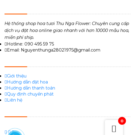
THU NGA FLOWER - TIỆM HOA TƯƠI 24H
Hệ thống shop hoa tươi Thu Nga Flower: Chuyên cung cấp
dịch vụ đặt hoa online giao nhanh với hơn 10000 mẫu hoa,
miễn phí ship.
Hotline: 090 495 59 75
Email: Nguyenthunga28021975@gmail.com
VỀ CHÚNG TÔI
Giới thiệu
Hướng dẫn đặt hoa
Hướng dẫn thanh toán
Quy định chuyển phát
Liên hệ
FACEBOOK
0