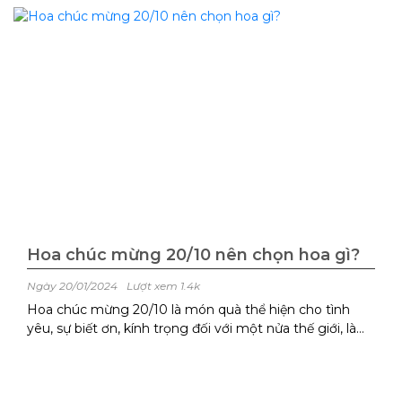
Hoa chúc mừng 20/10 nên chọn hoa gì?
Ngày 20/01/2024
Lượt xem 1.4k
Hoa chúc mừng 20/10 là món quà thể hiện cho tình
yêu, sự biết ơn, kính trọng đối với một nửa thế giới, là
mẹ, là vợ, là người thương của cánh mày râu. Chính vì
vậy có lẽ rằng ai cũng muốn chọn ...