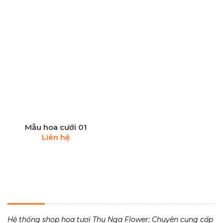
Mẫu hoa cưới 01
Liên hệ
THU NGA FLOWER - TIỆM HOA TƯƠI 24H
Hệ thống shop hoa tươi Thu Nga Flower: Chuyên cung cấp