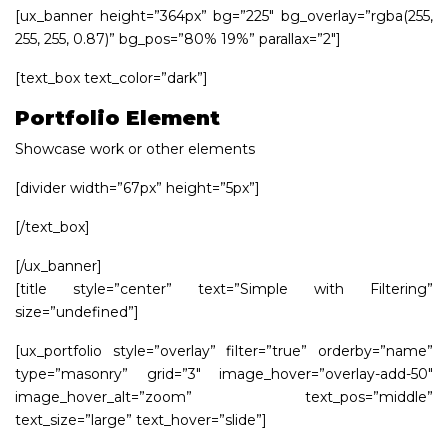
[ux_banner height=”364px” bg=”225″ bg_overlay=”rgba(255,
255, 255, 0.87)” bg_pos=”80% 19%” parallax=”2″]
[text_box text_color=”dark”]
Portfolio Element
Showcase work or other elements
[divider width=”67px” height=”5px”]
[/text_box]
[/ux_banner]
[title style=”center” text=”Simple with Filtering”
size=”undefined”]
[ux_portfolio style=”overlay” filter=”true” orderby=”name”
type=”masonry” grid=”3″ image_hover=”overlay-add-50″
image_hover_alt=”zoom” text_pos=”middle”
text_size=”large” text_hover=”slide”]