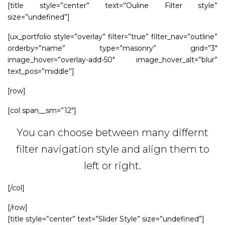
[title style=”center” text=”Ouline Filter style”
size=”undefined”]
[ux_portfolio style=”overlay” filter=”true” filter_nav=”outline”
orderby=”name” type=”masonry” grid=”3″
image_hover=”overlay-add-50″ image_hover_alt=”blur”
text_pos=”middle”]
[row]
[col span__sm=”12″]
You can choose between many differnt
filter navigation style and align them to
left or right.
[/col]
[/row]
[title style=”center” text=”Slider Style” size=”undefined”]