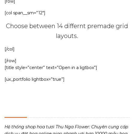
[row]
[col span__sm=”12″]
Choose between 14 differnt premade grid
layouts.
[/col]
[/row]
[title style=”center” text=”Open in a ligtbox”]
[ux_portfolio lightbox=”true”]
THU NGA FLOWER - TIỆM HOA TƯƠI 24H
Hệ thống shop hoa tươi Thu Nga Flower: Chuyên cung cấp
dịch vụ đặt hoa online giao nhanh với hơn 10000 mẫu hoa,