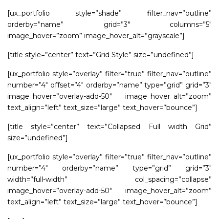
[ux_portfolio style=”shade” filter_nav=”outline”
orderby=”name” grid=”3″ columns=”5″
image_hover=”zoom” image_hover_alt=”grayscale”]
[title style=”center” text=”Grid Style” size=”undefined”]
[ux_portfolio style=”overlay” filter=”true” filter_nav=”outline”
number=”4″ offset=”4″ orderby=”name” type=”grid” grid=”3″
image_hover=”overlay-add-50″ image_hover_alt=”zoom”
text_align=”left” text_size=”large” text_hover=”bounce”]
[title style=”center” text=”Collapsed Full width Grid”
size=”undefined”]
[ux_portfolio style=”overlay” filter=”true” filter_nav=”outline”
number=”4″ orderby=”name” type=”grid” grid=”3″
width=”full-width” col_spacing=”collapse”
image_hover=”overlay-add-50″ image_hover_alt=”zoom”
text_align=”left” text_size=”large” text_hover=”bounce”]