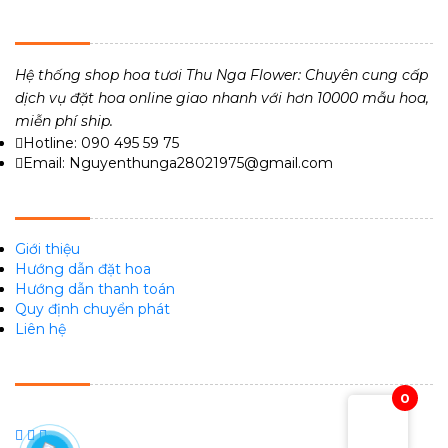
THU NGA FLOWER - TIỆM HOA TƯƠI 24H
Hệ thống shop hoa tươi Thu Nga Flower: Chuyên cung cấp
dịch vụ đặt hoa online giao nhanh với hơn 10000 mẫu hoa,
miễn phí ship.
Hotline: 090 495 59 75
Email: Nguyenthunga28021975@gmail.com
VỀ CHÚNG TÔI
Giới thiệu
Hướng dẫn đặt hoa
Hướng dẫn thanh toán
Quy định chuyển phát
Liên hệ
FACEBOOK
0