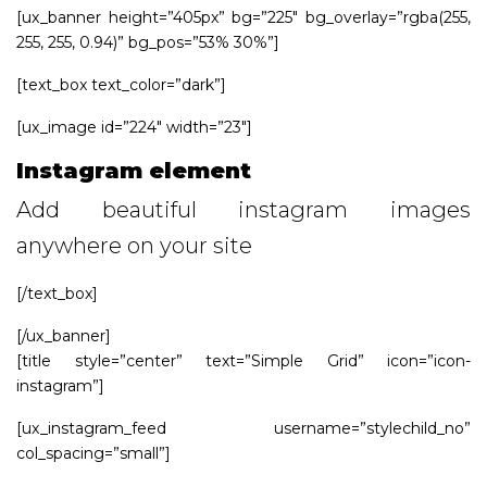
[ux_banner height=”405px” bg=”225″ bg_overlay=”rgba(255,
255, 255, 0.94)” bg_pos=”53% 30%”]
[text_box text_color=”dark”]
[ux_image id=”224″ width=”23″]
Instagram element
Add beautiful instagram images
anywhere on your site
[/text_box]
[/ux_banner]
[title style=”center” text=”Simple Grid” icon=”icon-
instagram”]
[ux_instagram_feed username=”stylechild_no”
col_spacing=”small”]