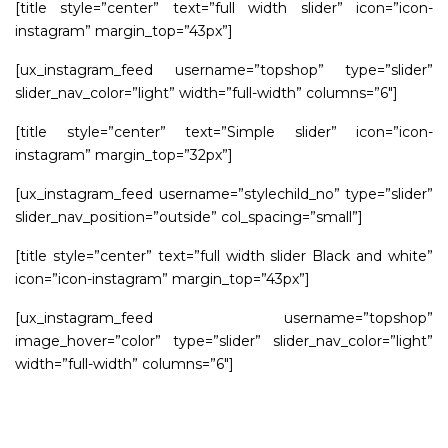
[title style=”center” text=”full width slider” icon=”icon-
instagram” margin_top=”43px”]
[ux_instagram_feed username=”topshop” type=”slider”
slider_nav_color=”light” width=”full-width” columns=”6″]
[title style=”center” text=”Simple slider” icon=”icon-
instagram” margin_top=”32px”]
[ux_instagram_feed username=”stylechild_no” type=”slider”
slider_nav_position=”outside” col_spacing=”small”]
[title style=”center” text=”full width slider Black and white”
icon=”icon-instagram” margin_top=”43px”]
[ux_instagram_feed username=”topshop”
image_hover=”color” type=”slider” slider_nav_color=”light”
width=”full-width” columns=”6″]