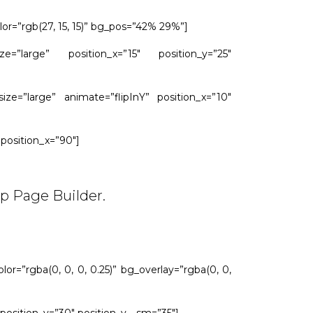
or=”rgb(27, 15, 15)” bg_pos=”42% 29%”]
=”large” position_x=”15″ position_y=”25″
e=”large” animate=”flipInY” position_x=”10″
position_x=”90″]
p Page Builder.
or=”rgba(0, 0, 0, 0.25)” bg_overlay=”rgba(0, 0,