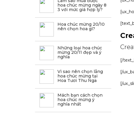
[ux_ho
Làm sao mua được
hoa chúc mừng ngày 8
3 với mức giá hợp lý?
[ux_ho
[text_
Hoa chúc mừng 20/10
nên chọn hoa gì?
Cre
Crea
Những loại hoa chúc
mừng 20/11 đẹp và ý
nghĩa
[/text
Vì sao nên chọn lẵng
[/ux_b
hoa chúc mừng tại
Hoa Tươi Thu Nga
[/ux_sl
Mách bạn cách chọn
hoa chúc mừng ý
nghĩa nhất