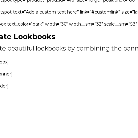
tspot type=”product” prod_id=”416″ size=”large” position_x=”80″
tspot text=”Add a custom text here” link=”#customlink” size=”lar
box text_color=”dark” width=”36″ width__sm=”32″ scale__sm=”58″ 
ate Lookbooks
te beautiful lookbooks by combining the banne
_box]
anner]
ider]