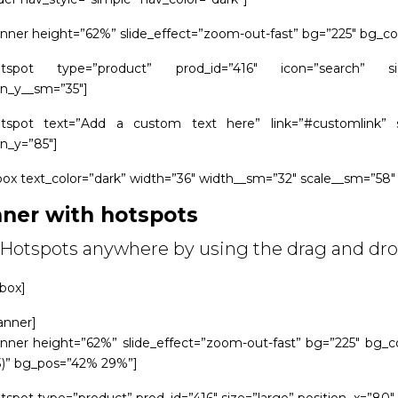
nner height=”62%” slide_effect=”zoom-out-fast” bg=”225″ bg_col
otspot type=”product” prod_id=”416″ icon=”search” size
on_y__sm=”35″]
otspot text=”Add a custom text here” link=”#customlink” siz
on_y=”85″]
box text_color=”dark” width=”36″ width__sm=”32″ scale__sm=”58″ 
ner with hotspots
Hotspots anywhere by using the drag and dro
_box]
anner]
nner height=”62%” slide_effect=”zoom-out-fast” bg=”225″ bg_col
3)” bg_pos=”42% 29%”]