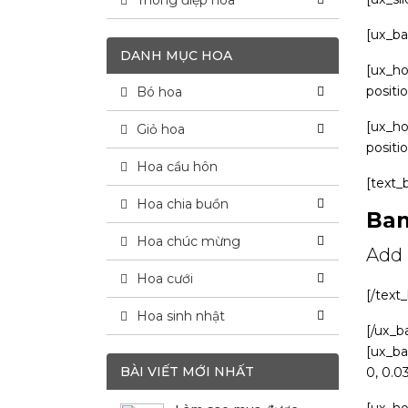
Thông điệp hoa
[ux_ba
DANH MỤC HOA
[ux_h
positi
Bó hoa
[ux_h
Giỏ hoa
positi
Hoa cầu hôn
[text_
Hoa chia buồn
Ban
Hoa chúc mừng
Add 
Hoa cưới
[/text
Hoa sinh nhật
[/ux_b
[ux_ba
BÀI VIẾT MỚI NHẤT
0, 0.0