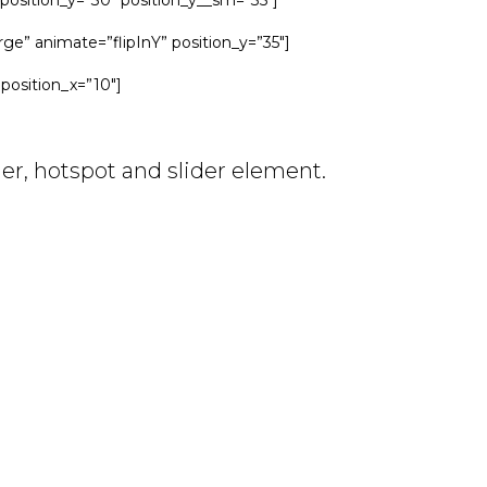
 position_y=”30″ position_y__sm=”35″]
ge” animate=”flipInY” position_y=”35″]
position_x=”10″]
r, hotspot and slider element.