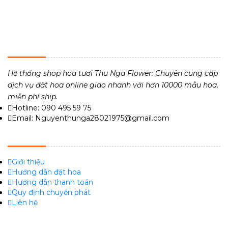
THU NGA FLOWER - TIỆM HOA TƯƠI 24H
Hệ thống shop hoa tươi Thu Nga Flower: Chuyên cung cấp
dịch vụ đặt hoa online giao nhanh với hơn 10000 mẫu hoa,
miễn phí ship.
Hotline: 090 495 59 75
Email: Nguyenthunga28021975@gmail.com
VỀ CHÚNG TÔI
Giới thiệu
Hướng dẫn đặt hoa
Hướng dẫn thanh toán
Quy định chuyển phát
Liên hệ
FACEBOOK